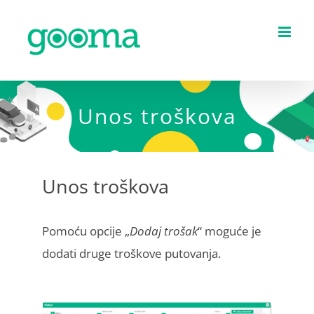
Skip
to
content
Unos troškova
Unos troškova
Pomoću opcije „
Dodaj trošak
“ moguće je
dodati druge troškove putovanja.