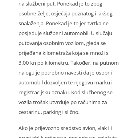
na službeni put. Ponekad je to zbog
osobne želje, osjećaja poznatog i lakšeg
snalaženja. Ponekad je to jer tvrtka ne
posjeduje službeni automobil. U slučaju
putovanja osobnim vozilom, gleda se
prijeđena kilometraža koja se množi s
3,00 kn po kilometru. Također, na putnom
nalogu je potrebno navesti da je osobni
automobil dozvoljen te njegovu marku i
registracijsku oznaku. Kod službenog se
vozila trošak utvrđuje po računima za
cestarinu, parking i slično.
Ako je prijevozno sredstvo avion, vlak ili
drugi oblik prijevoza, poslodavac isplaćuje