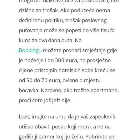
mogu biti olakšavajuće za poslodavca, no i
rizične za trošak. Ako poduzeće nema
definiranu politiku, trošak poslovnog
putovanja može se popeti do više tisuća
kuna za dva dana puta. Na
Bookingu
možete pronaći smještaje gdje
je noćenje i do 300 eura, no prosječne
cijene pristojnih hotelskih soba kreću se
od 50 do 70 eura, ovisno o mjestu
boravka. Naravno, ako tražite apartmane,
proći ćete još jeftinije.
Ipak, imajte na umu da je vaš zaposlenik
otišao obaviti posao koji mora, a ne na
godišnji odmor koji je želio. Pobrinite se