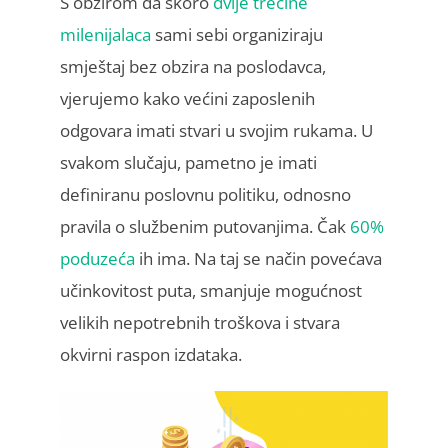
S obzirom da skoro
dvije trećine
milenijalaca
sami sebi organiziraju
smještaj bez obzira na poslodavca,
vjerujemo kako većini zaposlenih
odgovara imati stvari u svojim rukama. U
svakom slučaju, pametno je imati
definiranu poslovnu politiku, odnosno
pravila o službenim putovanjima. Čak
60%
poduzeća
ih ima. Na taj se način povećava
učinkovitost puta, smanjuje mogućnost
velikih nepotrebnih troškova i stvara
okvirni raspon izdataka.