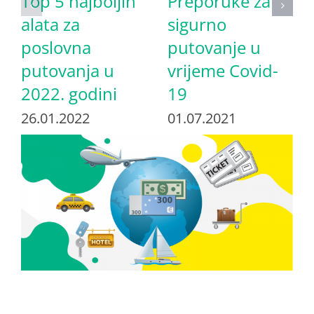
Top 5 najboljih
Preporuke za
alata za
sigurno
poslovna
putovanje u
putovanja u
vrijeme Covid-
2022. godini
19
26.01.2022
01.07.2021
View
Larger
Image