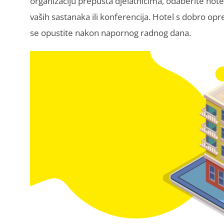
organizaciju prepušta djelatnicima, odaberite hotel
vaših sastanaka ili konferencija. Hotel s dobro o
se opustite nakon napornog radnog dana.