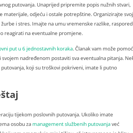
vnog putovanja. Unaprijed pripremite popis nužnih stvari,
materijale, odjeću i ostale potrepštine. Organizirajte svoj
 žurbe i stres. Imajte na umu vremenske razlike, raspored
no reagirati na eventualne promjene.
ovni put u 6 jednostavnih koraka
. Članak vam može pomoć
i svojem nadređenom postaviti sva eventualna pitanja. Ne
 putovanja, koji su troškovi pokriveni, imate li putno
štaj
neraciju tijekom poslovnih putovanja. Ukoliko imate
nema osobu za
management službenih putovanja
već