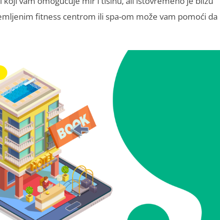
 koji vam omogućuje mir i tišinu, ali istovremeno je blizu
premljenim fitness centrom ili spa-om može vam pomoći da