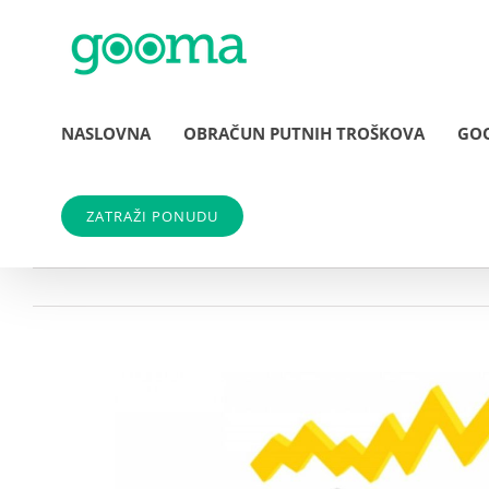
Skip
to
content
NASLOVNA
OBRAČUN PUTNIH TROŠKOVA
GO
ZATRAŽI PONUDU
View
Larger
Image