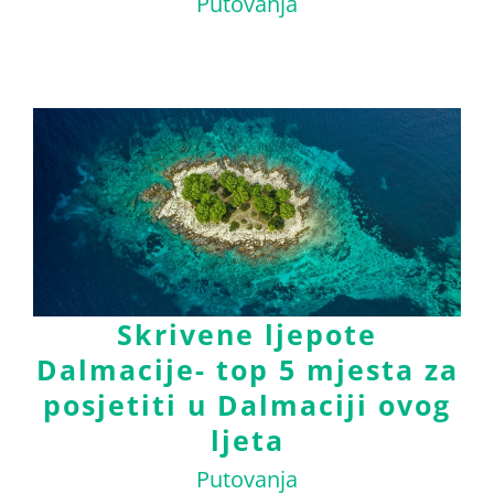
Putovanja
Skrivene ljepote
Dalmacije- top 5 mjesta za
posjetiti u Dalmaciji ovog
ljeta
Putovanja