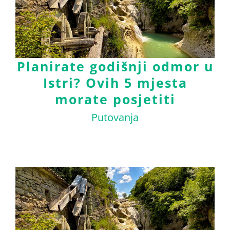
Planirate godišnji odmor u
Istri? Ovih 5 mjesta
morate posjetiti
Putovanja