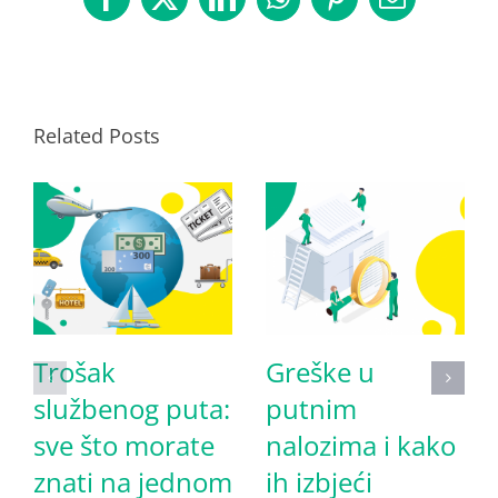
Facebook
X
LinkedIn
WhatsApp
Pinterest
Email
Related Posts
Trošak
Greške u
službenog puta:
putnim
sve što morate
nalozima i kako
znati na jednom
ih izbjeći