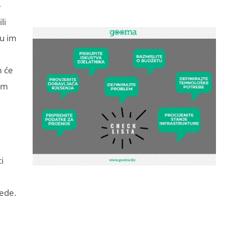
e
li
nu im
m će
im
i
tede.