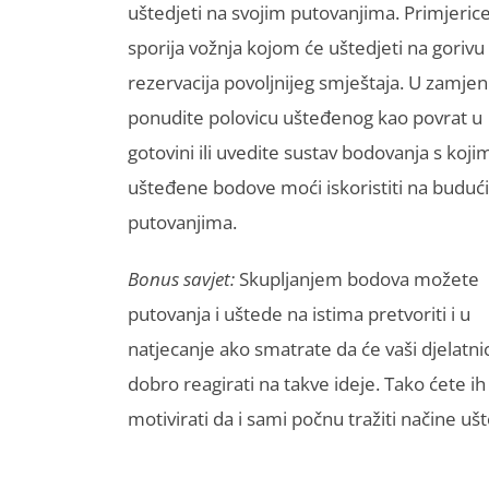
uštedjeti na svojim putovanjima. Primjeric
sporija vožnja kojom će uštedjeti na gorivu i
rezervacija povoljnijeg smještaja. U zamje
ponudite polovicu ušteđenog kao povrat u
gotovini ili uvedite sustav bodovanja s koji
ušteđene bodove moći iskoristiti na buduć
putovanjima.
Bonus savjet:
Skupljanjem bodova možete
putovanja i uštede na istima pretvoriti i u
natjecanje ako smatrate da će vaši djelatnic
dobro reagirati na takve ideje. Tako ćete ih
motivirati da i sami počnu tražiti načine uš