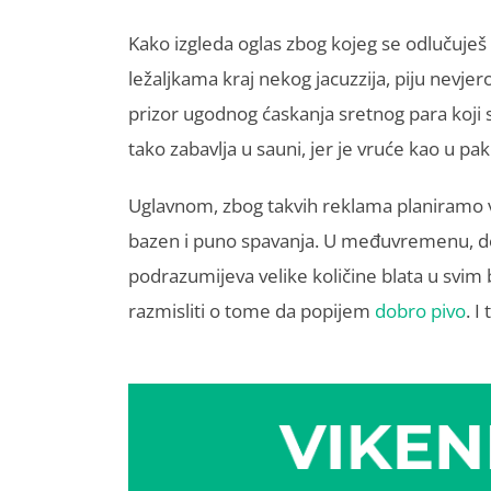
Kako izgleda oglas zbog kojeg se odlučuješ 
ležaljkama kraj nekog jacuzzija, piju nevjero
prizor ugodnog ćaskanja sretnog para koji 
tako zabavlja u sauni, jer je vruće kao u pakl
Uglavnom, zbog takvih reklama planiramo vik
bazen i puno spavanja. U međuvremenu, do
podrazumijeva velike količine blata u svi
razmisliti o tome da popijem
dobro pivo
. I