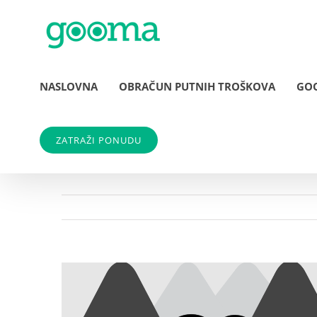
Skip
to
content
NASLOVNA
OBRAČUN PUTNIH TROŠKOVA
GO
ZATRAŽI PONUDU
View
Larger