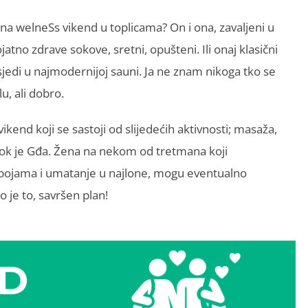
na welneSs vikend u toplicama? On i ona, zavaljeni u
jatno zdrave sokove, sretni, opušteni. Ili onaj klasični
sjedi u najmodernijoj sauni. Ja ne znam nikoga tko se
u, ali dobro.
end koji se sastoji od slijedećih aktivnosti; masaža,
k je Gđa. Žena na nekom od tretmana koji
m bojama i umatanje u najlone, mogu eventualno
 to je to, savršen plan!