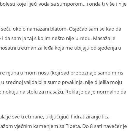
olesti koje liječi voda sa sumporom…i onda ti više i nije
erno šeću okolo namazani blatom. Osjećao sam se kao da
a sam ja taj s kojim nešto nije u redu. Masaža je
nosatni tretman za leđa koja me ubijaju od sjedenja u
ptore njuha u mom nosu (koji sad prepoznaje samo miris
u srednoj valjda bila sumo prvakinja, nije dijelila moju
ove noktiju na stolu za masažu. Rekla je da je normalno da
la je sve tretmane, uključujući hidratiziranje lica
asažom vječnim kamenjem sa Tibeta. Do 8 sati navečer je