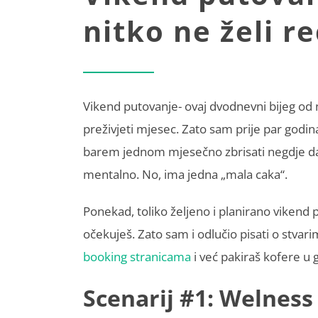
nitko ne želi r
Vikend putovanje- ovaj dvodnevni bijeg od
preživjeti mjesec. Zato sam prije par godi
barem jednom mjesečno zbrisati negdje daleko
mentalno. No, ima jedna „mala caka“.
Ponekad, toliko željeno i planirano vikend 
očekuješ. Zato sam i odlučio pisati o stvari
booking stranicama
i već pakiraš kofere u g
Scenarij #1: Welness