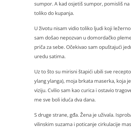
sumpor. A kad osjetiš sumpor, pomisliš na b
toliko do kupanja.
U životu nisam vidio toliko ljudi koji lež
sam došao nepozvan u domordačko pleme i d
priča za sebe. Očekivao sam opuštajući jed
uredu satima.
Uz to što su mirisni štapići ubili sve rece
ylang ylanga), moja brkata maserka, koja je 
viziju. Cvilio sam kao curica i ostavio trag
me sve boli iduća dva dana.
S druge strane, gđa. Žena je uživala. Isproba
vilinskim suzama i poticanje cirkulacije m