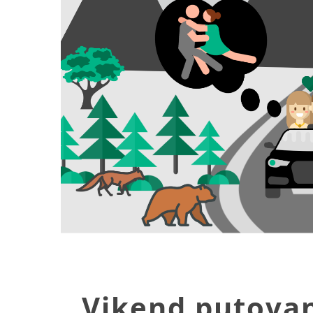
Image
Vikend putovan