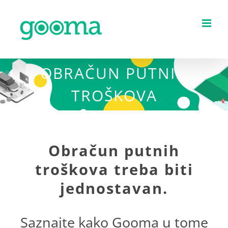
Skip
to
content
OBRAČUN PUTNIH
TROŠKOVA
Obračun putnih
troškova treba biti
jednostavan.
Saznajte kako Gooma u tome