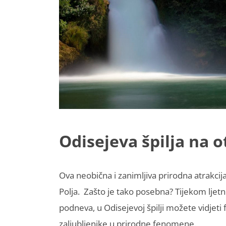
Odisejeva špilja na 
Ova neobična i zanimljiva prirodna atrakcija 
Polja. Zašto je tako posebna? Tijekom ljetn
podneva, u Odisejevoj špilji možete vidjeti
zaljubljenike u prirodne fenomene.