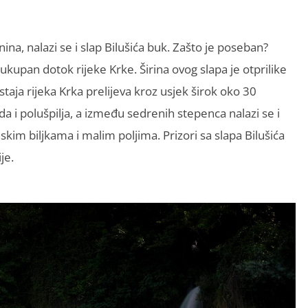
na, nalazi se i slap Bilušića buk. Zašto je poseban?
ukupan dotok rijeke Krke. Širina ovog slapa je otprilike
aja rijeka Krka prelijeva kroz usjek širok oko 30
da i polušpilja, a između sedrenih stepenca nalazi se i
im biljkama i malim poljima. Prizori sa slapa Bilušića
je.