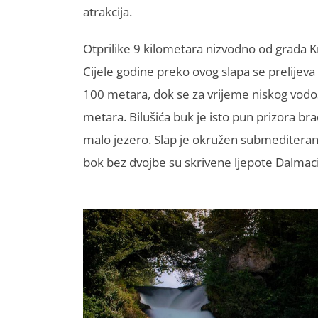
atrakcija.
Otprilike 9 kilometara nizvodno od grada Kni
Cijele godine preko ovog slapa se prelijeva 
100 metara, dok se za vrijeme niskog vodost
metara. Bilušića buk je isto pun prizora bra
malo jezero. Slap je okružen submediteransk
bok bez dvojbe su skrivene ljepote Dalmaci