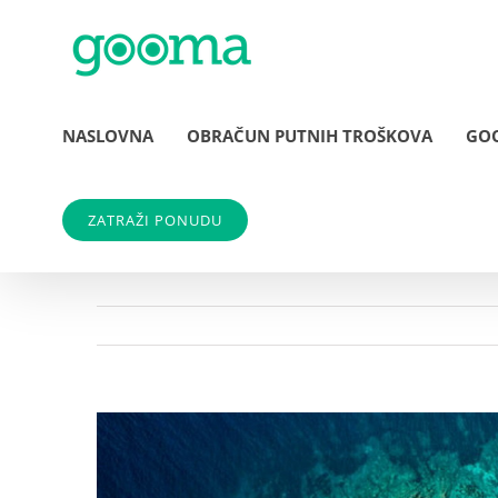
Skip
to
content
NASLOVNA
OBRAČUN PUTNIH TROŠKOVA
GO
ZATRAŽI PONUDU
View
Larger