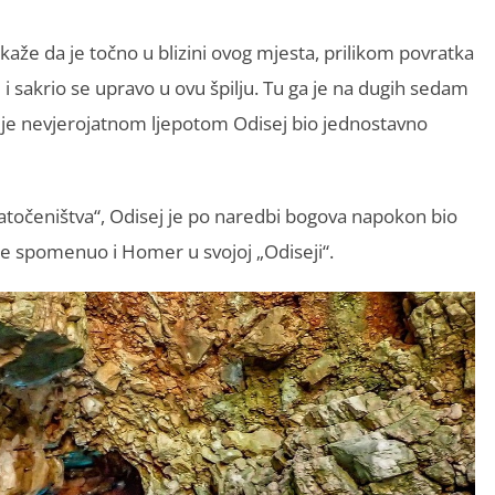
 kaže da je točno u blizini ovog mjesta, prilikom povratka
 i sakrio se upravo u ovu špilju. Tu ga je na dugih sedam
m je nevjerojatnom ljepotom Odisej bio jednostavno
točeništva“, Odisej je po naredbi bogova napokon bio
je spomenuo i Homer u svojoj „Odiseji“.