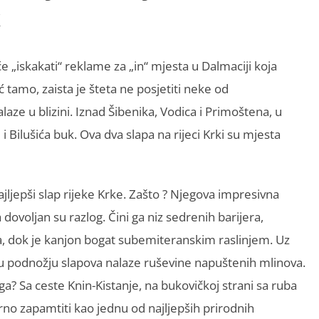
k
 „iskakati“ reklame za „in“ mjesta u Dalmaciji koja
 tamo, zaista je šteta ne posjetiti neke od
aze u blizini. Iznad Šibenika, Vodica i Primoštena, u
 i Bilušića buk. Ova dva slapa na rijeci Krki su mjesta
jljepši slap rijeke Krke. Zašto ? Njegova impresivna
dovoljan su razlog. Čini ga niz sedrenih barijera,
a, dok je kanjon bogat subemiteranskim raslinjem. Uz
se u podnožju slapova nalaze ruševine napuštenih mlinova.
ga? Sa ceste Knin-Kistanje, na bukovičkoj strani sa ruba
urno zapamtiti kao jednu od najljepših prirodnih