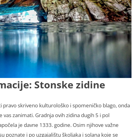
macije
: Stonske zidine
iti pravo skriveno kulturološko i spomeničko blago, onda
e vas zanimati. Gradnja ovih zidina dugih 5 i pol
započela je davne 1333. godine. Osim njihove važne
u poznate i po uzgajalištu školjaka i solana koje se