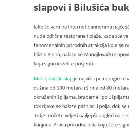
slapovi i Bilušića bu
Iako će vam na Internet bannerima najčešće
nude odlične restorane i plaže, kada ste već
fenomenalnih prirodnih atrakcija koje se nal
blizini Knina, nalaze se Manojlovački slapovi
koja sigurno želite posjetiti.
Manojlovački slap
je najviši i po mnogima na
dužina od 500 metara i širina od 80 metara 
okruženih špiljama, bradama i polušpiljam
tok rijeke se nalaze pašnjaci i polja, dok 
Gdje možete vidjeti najljepši pogled na nje
kanjona. Prava prirodna idila koju ćete sig