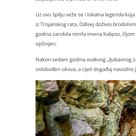
Uz ovu špilju veže se i lokalna legenda koja
iz Trojanskog rata, Odisej doživio brodolom
godina zarobila nimfa imena Kalipso, čijo
opčinjen.
Nakon sedam godina ovakvog „ljubavnog za
oslobođen okova, a cijeli događaj navodno 